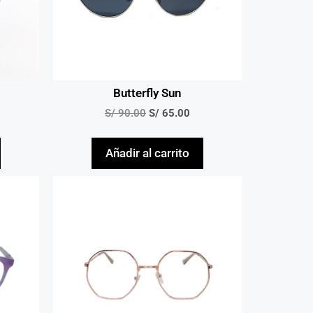
Butterfly Sun
S/
90.00
S/
65.00
Añadir al carrito