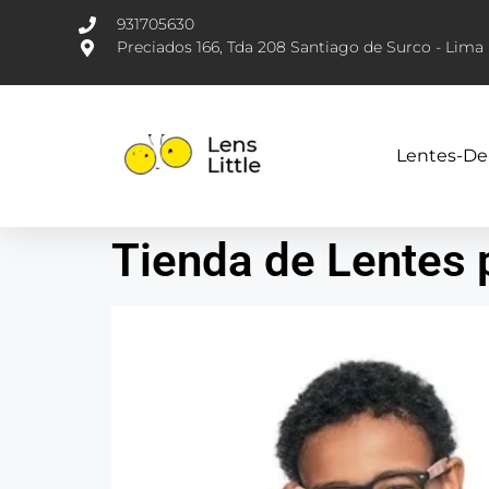
931705630
Preciados 166, Tda 208 Santiago de Surco - Lima
Lentes-De
Tienda de Lentes 