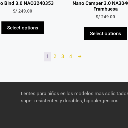
o Bind 3.0 NAO3240353
Nano Camper 3.0 NA304
Frambuesa
S/
249.00
S/
249.00
Select options
Select options
1
2
3
4
→
Lentes para niños en los modelos mas solicitados
super resistentes y durables, hipoalergenicos.