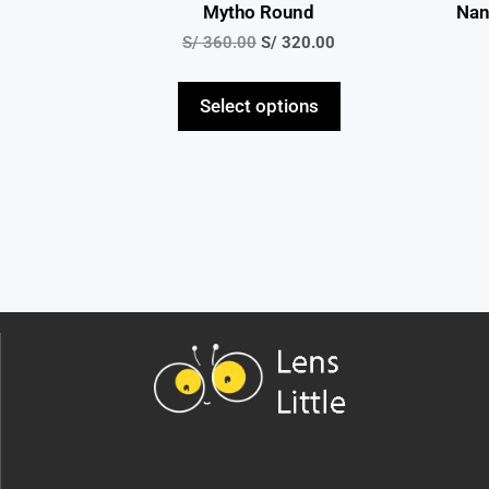
Mytho Round
Nan
S/
360.00
S/
320.00
Select options