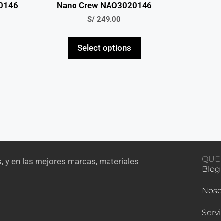
0146
Nano Crew NAO3020146
S/
249.00
Select options
QUE
, y en las mejores marcas, materiales
Blog
Noso
Servi