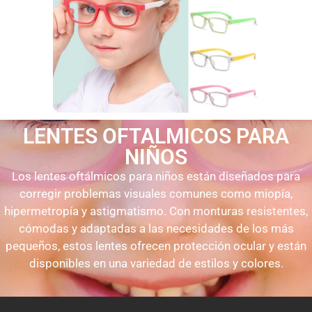
LENTES OFTALMICOS PARA
NIÑOS
Los lentes oftálmicos para niños están diseñados para
corregir problemas visuales comunes como miopía,
hipermetropía y astigmatismo. Con monturas resistentes,
cómodas y adaptadas a las necesidades de los más
pequeños, estos lentes ofrecen protección ocular y están
disponibles en una variedad de estilos y colores.