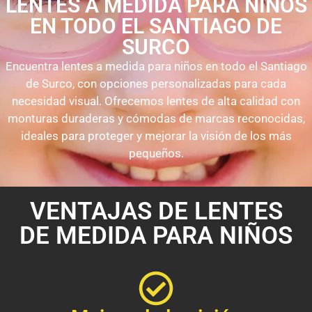
LENTES A MEDIDA PARA NIÑOS
EN TODO EL SANTIAGO DE
SURCO
Encuentra lentes a medida para niños en todo el Santiago
de Surco, con opciones personalizadas para cada
necesidad visual. Ofrecemos lentes de alta calidad con
monturas duraderas y cómodas de marcas reconocidas,
ideales para proteger y mejorar la visión de los más
pequeños.
VENTAJAS DE LENTES
DE MEDIDA PARA NIÑOS