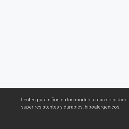
Lentes para niños en los modelos mas solicitados
super resistentes y durables, hipoalergenicos.